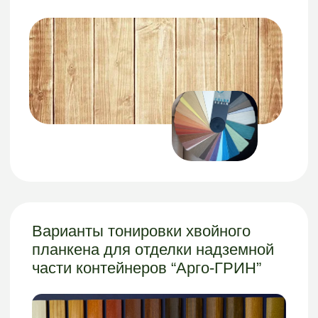
Мелкозаглубленный контейнер
2000
Наземный контейнер
3000
Заглубленный контейнер
3500
Заглубленный контейнер
5000
Заглубленный конусный контейнер
5000
Заглубленный конусный контейнер
3500
Заглубленный контейнер для пластика и
ПЭТ 5000
Заглубленный контейнер для бумаги и
картона 5000
Заглубленный контейнер для
вторсырья 5000
Наша
Документация
продукция
Каталог
Документы
Септики
Чертежи
Погреб для
Инструкции
хранения
овощей
ArgoPlast
Информация на сайте носит ознакомительный
характер и не является публичной офертой,