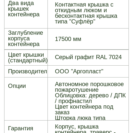
ДОПОЛНИТЕЛЬНЫЕ
ОПЦИИ
Модуль
порошкового
пожаротушения
Мешки из
полиэфирной ткани
Шторка
бесконтактного
люка