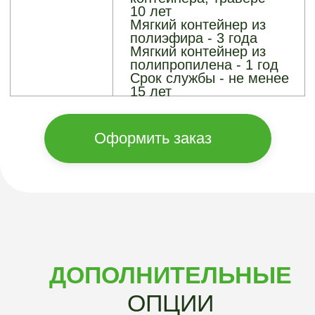
Облицовка любыми
материалами по
согласованию
В КОМПЛЕКТАЦИЮ
КОНТЕЙНЕРОВ
«АРГО-ГРИН»
ВХОДИТ
Бесшовный корпус
Изготовлен методом
ротационного
формования.
Достоинства — высокая
термостабильность и
устойчивость к влаге.