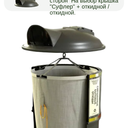
цвета:
Черный
Мокрый
Графит
асфальт
Слоновая
Шоколад
Венге
кость
Матовые
цвета:
Палисандр
Антрацит
Бамбук