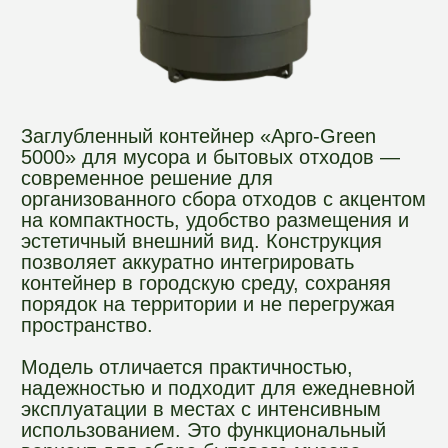
организованного сбора отходов с акцентом
на компактность, удобство размещения и
эстетичный внешний вид. Конструкция
позволяет аккуратно интегрировать
контейнер в городскую среду, сохраняя
порядок на территории и не перегружая
пространство.
Модель отличается практичностью,
надежностью и подходит для ежедневной
эксплуатации в местах с интенсивным
использованием. Это функциональный
вариант для сбора бытового мусора,
который сочетает долговечность, удобство
обслуживания и аккуратный внешний вид.
Где используется:
придомовые
территории, жилые дома, офисные здания,
торговые объекты, парки, скверы,
общественные пространства и другие
места для сбора бытового мусора и
Оформить заказ
бытовых отходов.
ХАРАКТЕРИСТИКИ: