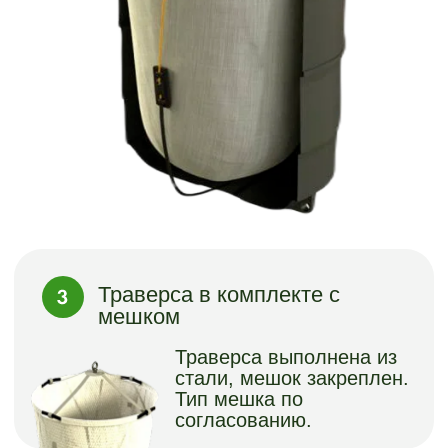
Мрамор
Профлист любого
цвета по каталогу RAL
+ под
дерево
Облицовка деревом