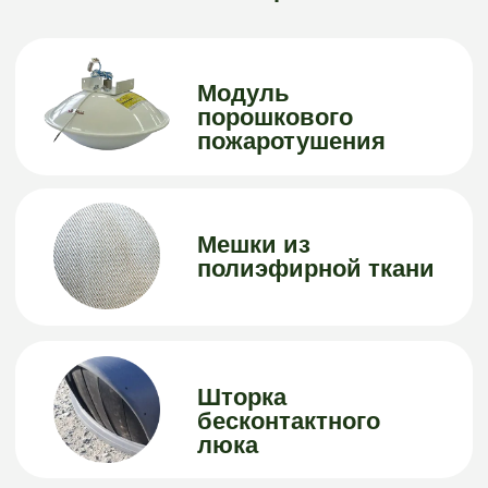
Герметичность.
Универсальная крышка
Имеет два
мусороприемных клапана
- окно и технический люк,
расположенные с
противоположных
сторон На выбор крышка
"Суфлер" + откидной /
откидной.