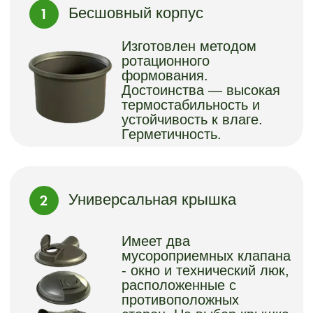
крышке
Удобный подъемный
механизм для быстрой
разгрузки контейнера.
ВАРИАНТЫ
ЦВЕТОВ
ОБЛИЦОВКИ:
КОНТЕЙНЕР ДЛЯ
ТКО (ТБО)
3
3
3
3
3М
;
2М
;
3,5М
;
5М
;
Древесно полимерный композит
Глянцевые