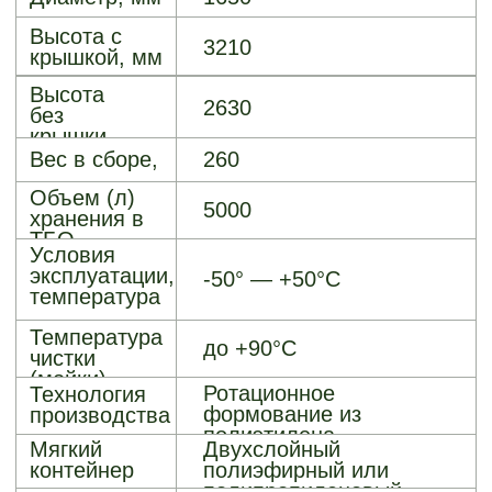
Заглубление
корпуса
17500 мм
контейнера
Цвет крышки
Серый графит RAL 7024
(стандартный)
Производитель
ООО "Аргопласт"
Автономное порошковое
Опции
пожаротушение
Облицовка: дерево / ДПК
/ профнастил
Цвет контейнера под
заказ
Шторка люка типа
"Суфлёр"
Корпус, крышка
Гарантия
контейнера, траверс -
10 лет
Мягкий контейнер из
полиэфира - 3 года
Мягкий контейнер из
полипропилена - 1 год
Срок службы - не менее
15 лет
Оформить заказ