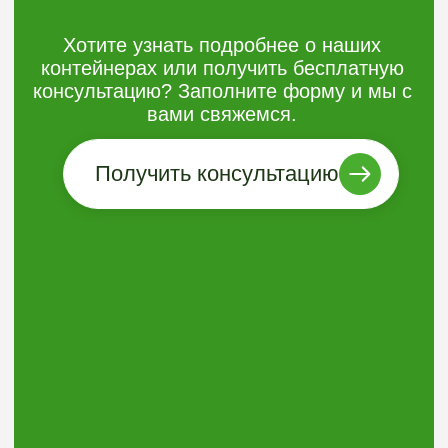
Оставить заявку
Электронная почта:
argogreen@list.ru
Телефон:
+7 (3452) 533-644
8 (906) 826-00-02
Навигация
О компании
О контейнерах
Каталог контейнеров
Раздельный мусор
Дополнительные опции
Проекты
Блог/статьи
Контакты