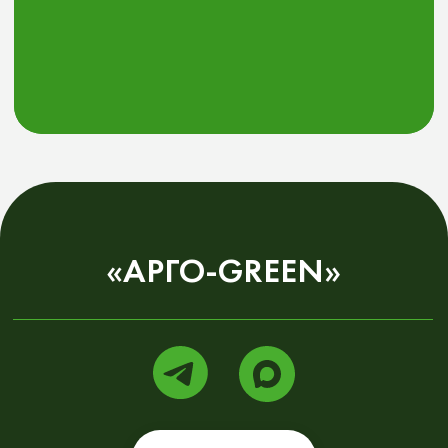
Контейнеры
Мелкозаглубленный контейнер 2000
Наземный контейнер 3000
Заглубленный контейнер 3500
Заглубленный контейнер 5000
Заглубленный конусный контейнер 5000
Заглубленный конусный контейнер 3500
Заглубленный контейнер для пластика и ПЭТ 5000
Заглубленный контейнер для бумаги и картона 5000
Заглубленный контейнер для вторсырья 5000
Наша
Документация
продукция
Каталог
Документы
Септики
Чертежи
Погреб для
Инструкции
хранения овощей
ArgoPlast