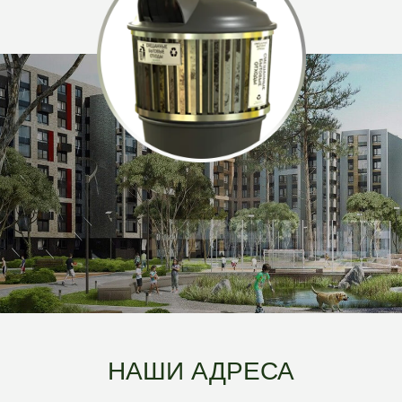
НАШИ АДРЕСА
Юридический и почтовый адрес:
625019, Тюменская область, г.
Тюмень, ул. Гилевская роща, д.14,
стр.7 офис 203
Факт. адрес:
625019, Тюменская область, г.
Тюмень, ул. Гилевская роща, д.14,
стр.7 офис 203
Режим работы:
с 9-00 до 18-00
Тюмень